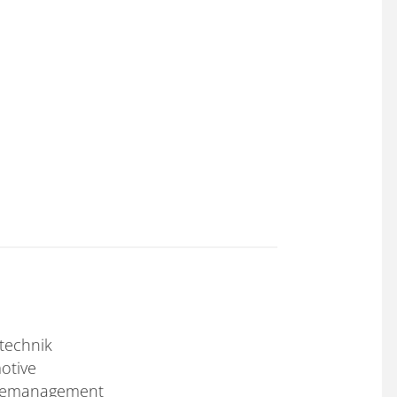
technik
otive
giemanagement