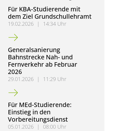
Für KBA-Studierende mit
dem Ziel Grundschullehramt
19.02.2026
|
14:34 Uhr
Für KBA-Studierende mit dem Ziel Grundschullehr
Generalsanierung
Bahnstrecke Nah- und
Fernverkehr ab Februar
2026
29.01.2026
|
11:29 Uhr
Generalsanierung Bahnstrecke Nah- und Fernverke
Für MEd-Studierende:
Einstieg in den
Vorbereitungsdienst
05.01.2026
|
08:00 Uhr