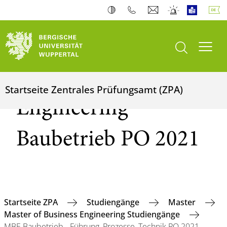
Suche öffnen
Navi
MBE Business
Startseite Zentrales Prüfungsamt (ZPA)
Engineering
Baubetrieb PO 2021
Startseite ZPA
Studiengänge
Master
Master of Business Engineering Studiengänge
MBE Baubetrieb - Führung, Prozesse, Technik PO 2021