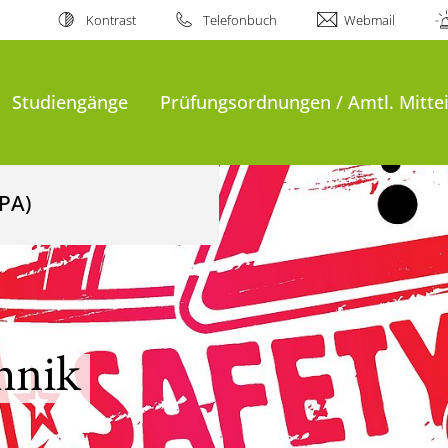
Kontrast
Telefonbuch
Webmail
Studiengänge
Prüfungsordnungen / Amtl. Mitte
ZPA)
hnik