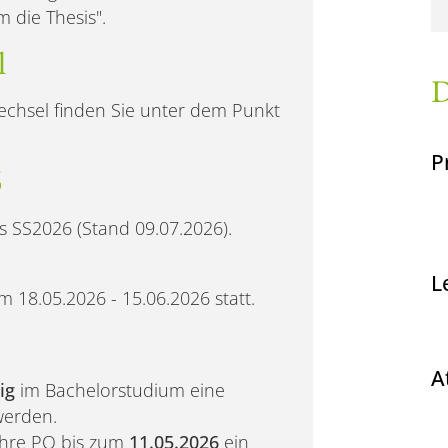
 die Thesis".
l
D
chsel finden Sie unter dem Punkt
P
6
s SS2026 (Stand 09.07.2026).
L
 18.05.2026 - 15.06.2026 statt.
A
lig
im Bachelorstudium eine
werden.
 Ihre PO bis zum
11.05.2026
ein