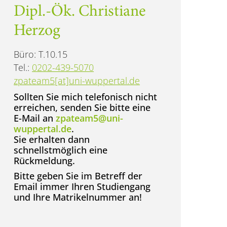
Dipl.-Ök. Christiane
Herzog
Büro: T.10.15
Tel.:
0
202-439-5070
zpateam5[at]uni-wuppertal.de
Sollten Sie mich telefonisch nicht
erreichen, senden Sie bitte eine
E-Mail an
zpateam5@uni-
wuppertal.de
.
Sie erhalten dann
schnellstmöglich eine
Rückmeldung.
Bitte geben Sie im Betreff der
Email immer Ihren Studiengang
und Ihre Matrikelnummer an!