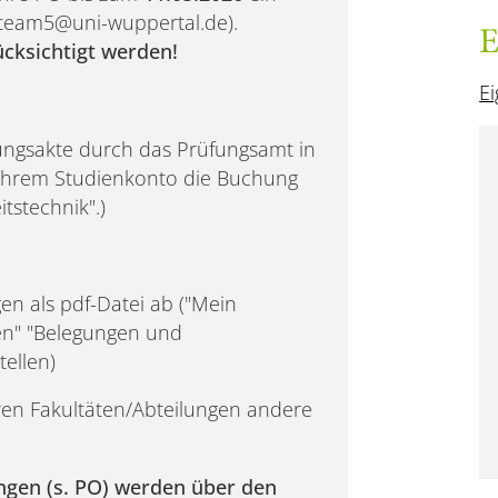
ateam5@uni-wuppertal.de).
E
cksichtigt werden!
Ei
ungsakte durch das Prüfungsamt in
 Ihrem Studienkonto die Buchung
tstechnik".)
en als pdf-Datei ab ("Mein
nen" "Belegungen und
ellen)
ren Fakultäten/Abteilungen andere
ngen (s. PO) werden über den