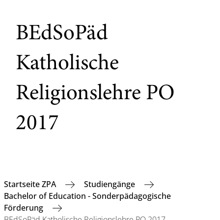
BEdSoPäd
Katholische
Religionslehre PO
2017
Startseite ZPA
Studiengänge
Bachelor of Education - Sonderpädagogische
Förderung
BEdSoPäd Katholische Religionslehre PO 2017