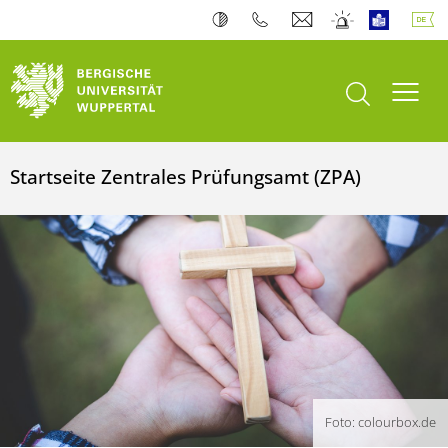
Suche öffnen
Navi
Startseite Zentrales Prüfungsamt (ZPA)
Foto: colourbox.de